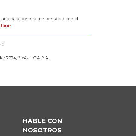
mulario para ponerse en contacto con el
ltime
.
450
or 7274, 3 «A» – C.A.B.A.
HABLE CON
NOSOTROS