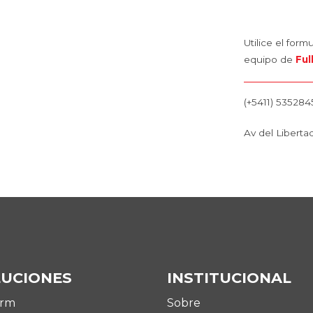
Utilice el for
equipo de
Ful
(+5411) 53528
Av del Libertad
LUCIONES
INSTITUCIONAL
Arm
Sobre